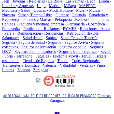
Jaén
·
Joyerías - Relojerías
·
La Rioja
·
Las Palmas
·
León
·
Lleida
·
Loterías y Apuestas
·
Lugo
·
Madrid
·
Málaga
·
MAPFRE
·
Medicina y Salud - Ópticas
·
Moda Hombre - Mujer
·
Murcia
·
Navarra
·
Ocio y Tiempo Libre
·
Ourense
·
Palencia
·
Panadería y
Repostería
·
Patentes y Marcas
·
Peluquería - Belleza
·
Peluquerías
Caninas
·
Pequeña y mediana empresa
·
Perfumería - Cosmética
·
Pontevedra
·
Publicidad - Reclamos
·
PYMES
·
Relaciones - Amor
- Pareja
·
Remuneración
·
Residencias
·
Retribución flexible
·
Salamanca
·
Salud dental
·
Sanitas
·
Santa Cruz de Tenerife
·
Segovia
·
Seguro de Salud
·
Seguros
·
Seguros Aviva
·
Seguros
colectivos
·
Seguros de jubilación
·
Seguros de salud
·
Seguros
DKV
·
Seguros para trabajadores
·
Seguros salud empresas
·
Sevilla
·
Soria
·
Tarragona
·
Tatuajes
·
Telefonía Móvil
·
Teruel
·
Tickets
restaurante
·
Tiendas de Regalos
·
Toledo
·
Trajes Regionales
·
Transportes y Logística
·
Valencia
·
Valladolid
·
Ventajas
·
Vinos -
Licores
·
Zamora
·
Zaragoza
·
AVISO LEGAL · LSSI · POLÍTICA DE COOKIES · POLÍTICA DE PRIVACIDAD
Dentista
Zaragoza