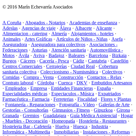
© 2016 Marín Echevarría Asociados
A Coruña
·
Abogados - Notarios
·
Academias de enseñanza
·
Adeslas
·
Agencias de viaje
·
Álava
·
Albacete
·
Alicante
·
Alimentacion - catering
·
Almería
·
Alojamientos - hoteles
·
Animales
·
Artes Gráficas
·
Artículos de Niños - Niñas
·
Asefa
·
Aseguradora
·
Aseguradora para colectivos
·
Asociaciones -
Federaciones
·
Asturias
·
Atención sanitaria
·
Automovilística -
Motos
·
Ávila
·
Aviva
·
Badajoz
·
Baleares
·
Barcelona
·
Bizkaia
·
Burgos
·
Cáceres
·
Cacería - Pesca
·
Cádiz
·
Cantabria
·
Castellón
·
Centros Comerciales
·
Cerrajerías
·
Ciudad Real
·
Cobertura
sanitaria colectiva
·
Coleccionismo - Numismática
·
Colectivos
·
Comidas
·
Compra - Venta
·
Construcción
·
Contactos - Relax
·
Contrato laboral
·
Córdoba
·
Cuenca
·
DKV
·
Embutidos Artesanos
·
Empleados
·
Empresa
·
Entidades Financieras
·
España
·
Especialidades médicas
·
Espectaculos - Música
·
Expatriados
·
Farmacéutica - Farmacia
·
Ferreterias
·
Fiscalidad
·
Flores y Plantas
·
Fontanería - Reparaciones
·
Fotografía - Vídeo
·
Galerías de Arte
·
Gestorías - Consultorías
·
Gimnasios - Fitness
·
Gipuzkoa
·
Girona
·
Granada
·
Gremios
·
Guadalajara
·
Guía Médica Asistencial
·
Hogar
- Muebles - Decoración
·
Homeopatía
·
Hosteleria - Restaurantes
·
Hosteleria Bar - Cafetería
·
Huelva
·
Huesca
·
Industria
·
Informática - Multimedia
·
Inmobiliarias
·
Instalaciones - Reformas
·