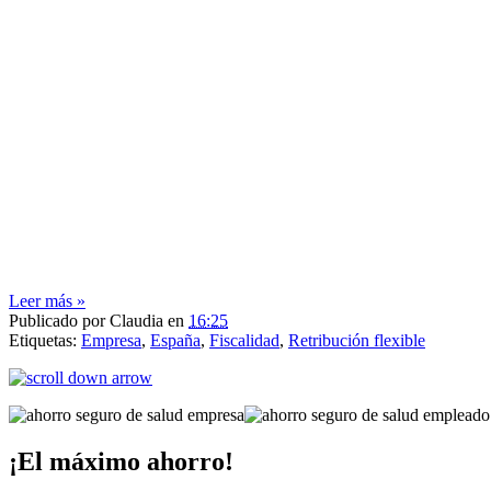
Leer más »
Publicado por
Claudia
en
16:25
Etiquetas:
Empresa
,
España
,
Fiscalidad
,
Retribución flexible
¡El máximo ahorro!