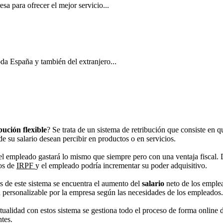
a para ofrecer el mejor servicio...
a España y también del extranjero...
bución flexible
? Se trata de un sistema de retribución que consiste en 
de su salario desean percibir en productos o en servicios.
l empleado gastará lo mismo que siempre pero con una ventaja fiscal. 
os de
IRPF
y el empleado podría incrementar su poder adquisitivo.
as de este sistema se encuentra el aumento del
salario
neto de los emplea
personalizable por la empresa según las necesidades de los empleados.
ualidad con estos sistema se gestiona todo el proceso de forma online 
tes.