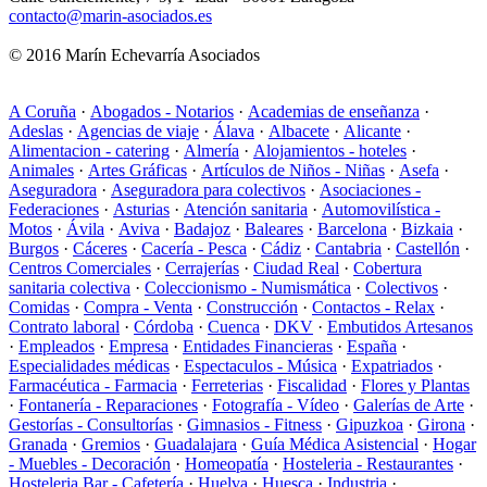
contacto@marin-asociados.es
© 2016 Marín Echevarría Asociados
A Coruña
·
Abogados - Notarios
·
Academias de enseñanza
·
Adeslas
·
Agencias de viaje
·
Álava
·
Albacete
·
Alicante
·
Alimentacion - catering
·
Almería
·
Alojamientos - hoteles
·
Animales
·
Artes Gráficas
·
Artículos de Niños - Niñas
·
Asefa
·
Aseguradora
·
Aseguradora para colectivos
·
Asociaciones -
Federaciones
·
Asturias
·
Atención sanitaria
·
Automovilística -
Motos
·
Ávila
·
Aviva
·
Badajoz
·
Baleares
·
Barcelona
·
Bizkaia
·
Burgos
·
Cáceres
·
Cacería - Pesca
·
Cádiz
·
Cantabria
·
Castellón
·
Centros Comerciales
·
Cerrajerías
·
Ciudad Real
·
Cobertura
sanitaria colectiva
·
Coleccionismo - Numismática
·
Colectivos
·
Comidas
·
Compra - Venta
·
Construcción
·
Contactos - Relax
·
Contrato laboral
·
Córdoba
·
Cuenca
·
DKV
·
Embutidos Artesanos
·
Empleados
·
Empresa
·
Entidades Financieras
·
España
·
Especialidades médicas
·
Espectaculos - Música
·
Expatriados
·
Farmacéutica - Farmacia
·
Ferreterias
·
Fiscalidad
·
Flores y Plantas
·
Fontanería - Reparaciones
·
Fotografía - Vídeo
·
Galerías de Arte
·
Gestorías - Consultorías
·
Gimnasios - Fitness
·
Gipuzkoa
·
Girona
·
Granada
·
Gremios
·
Guadalajara
·
Guía Médica Asistencial
·
Hogar
- Muebles - Decoración
·
Homeopatía
·
Hosteleria - Restaurantes
·
Hosteleria Bar - Cafetería
·
Huelva
·
Huesca
·
Industria
·