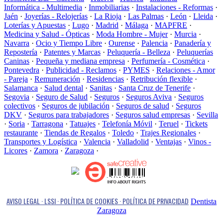
Informática - Multimedia
·
Inmobiliarias
·
Instalaciones - Reformas
·
Jaén
·
Joyerías - Relojerías
·
La Rioja
·
Las Palmas
·
León
·
Lleida
·
Loterías y Apuestas
·
Lugo
·
Madrid
·
Málaga
·
MAPFRE
·
Medicina y Salud - Ópticas
·
Moda Hombre - Mujer
·
Murcia
·
Navarra
·
Ocio y Tiempo Libre
·
Ourense
·
Palencia
·
Panadería y
Repostería
·
Patentes y Marcas
·
Peluquería - Belleza
·
Peluquerías
Caninas
·
Pequeña y mediana empresa
·
Perfumería - Cosmética
·
Pontevedra
·
Publicidad - Reclamos
·
PYMES
·
Relaciones - Amor
- Pareja
·
Remuneración
·
Residencias
·
Retribución flexible
·
Salamanca
·
Salud dental
·
Sanitas
·
Santa Cruz de Tenerife
·
Segovia
·
Seguro de Salud
·
Seguros
·
Seguros Aviva
·
Seguros
colectivos
·
Seguros de jubilación
·
Seguros de salud
·
Seguros
DKV
·
Seguros para trabajadores
·
Seguros salud empresas
·
Sevilla
·
Soria
·
Tarragona
·
Tatuajes
·
Telefonía Móvil
·
Teruel
·
Tickets
restaurante
·
Tiendas de Regalos
·
Toledo
·
Trajes Regionales
·
Transportes y Logística
·
Valencia
·
Valladolid
·
Ventajas
·
Vinos -
Licores
·
Zamora
·
Zaragoza
·
AVISO LEGAL · LSSI · POLÍTICA DE COOKIES · POLÍTICA DE PRIVACIDAD
Dentista
Zaragoza