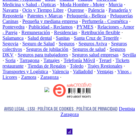
Medicina y Salud - Ópticas
·
Moda Hombre - Mujer
·
Murcia
·
Navarra
·
Ocio y Tiempo Libre
·
Ourense
·
Palencia
·
Panadería y
Repostería
·
Patentes y Marcas
·
Peluquería - Belleza
·
Peluquerías
Caninas
·
Pequeña y mediana empresa
·
Perfumería - Cosmética
·
Pontevedra
·
Publicidad - Reclamos
·
PYMES
·
Relaciones - Amor
- Pareja
·
Remuneración
·
Residencias
·
Retribución flexible
·
Salamanca
·
Salud dental
·
Sanitas
·
Santa Cruz de Tenerife
·
Segovia
·
Seguro de Salud
·
Seguros
·
Seguros Aviva
·
Seguros
colectivos
·
Seguros de jubilación
·
Seguros de salud
·
Seguros
DKV
·
Seguros para trabajadores
·
Seguros salud empresas
·
Sevilla
·
Soria
·
Tarragona
·
Tatuajes
·
Telefonía Móvil
·
Teruel
·
Tickets
restaurante
·
Tiendas de Regalos
·
Toledo
·
Trajes Regionales
·
Transportes y Logística
·
Valencia
·
Valladolid
·
Ventajas
·
Vinos -
Licores
·
Zamora
·
Zaragoza
·
AVISO LEGAL · LSSI · POLÍTICA DE COOKIES · POLÍTICA DE PRIVACIDAD
Dentista
Zaragoza