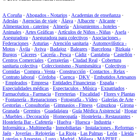
A Coruña
·
Abogados - Notarios
·
Academias de enseñanza
·
Adeslas
·
Agencias de viaje
·
Álava
·
Albacete
·
Alicante
·
Alimentacion - catering
·
Almería
·
Alojamientos - hoteles
·
Animales
·
Artes Gráficas
·
Artículos de Niños - Niñas
·
Asefa
·
Aseguradora
·
Aseguradora para colectivos
·
Asociaciones -
Federaciones
·
Asturias
·
Atención sanitaria
·
Automovilística -
Motos
·
Ávila
·
Aviva
·
Badajoz
·
Baleares
·
Barcelona
·
Bizkaia
·
Burgos
·
Cáceres
·
Cacería - Pesca
·
Cádiz
·
Cantabria
·
Castellón
·
Centros Comerciales
·
Cerrajerías
·
Ciudad Real
·
Cobertura
sanitaria colectiva
·
Coleccionismo - Numismática
·
Colectivos
·
Comidas
·
Compra - Venta
·
Construcción
·
Contactos - Relax
·
Contrato laboral
·
Córdoba
·
Cuenca
·
DKV
·
Embutidos Artesanos
·
Empleados
·
Empresa
·
Entidades Financieras
·
España
·
Especialidades médicas
·
Espectaculos - Música
·
Expatriados
·
Farmacéutica - Farmacia
·
Ferreterias
·
Fiscalidad
·
Flores y Plantas
·
Fontanería - Reparaciones
·
Fotografía - Vídeo
·
Galerías de Arte
·
Gestorías - Consultorías
·
Gimnasios - Fitness
·
Gipuzkoa
·
Girona
·
Granada
·
Gremios
·
Guadalajara
·
Guía Médica Asistencial
·
Hogar
- Muebles - Decoración
·
Homeopatía
·
Hosteleria - Restaurantes
·
Hosteleria Bar - Cafetería
·
Huelva
·
Huesca
·
Industria
·
Informática - Multimedia
·
Inmobiliarias
·
Instalaciones - Reformas
·
Jaén
·
Joyerías - Relojerías
·
La Rioja
·
Las Palmas
·
León
·
Lleida
·
Loterías y Apuestas
·
Lugo
·
Madrid
·
Málaga
·
MAPFRE
·