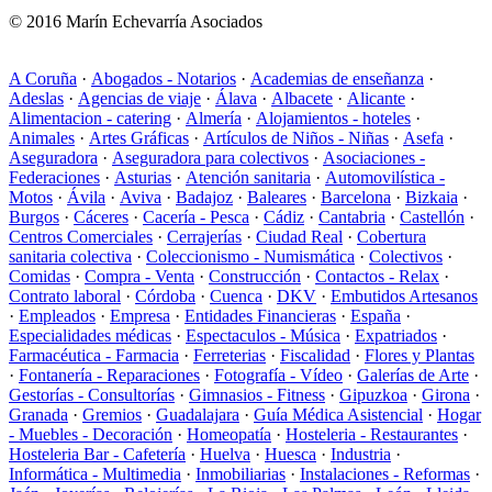
© 2016 Marín Echevarría Asociados
A Coruña
·
Abogados - Notarios
·
Academias de enseñanza
·
Adeslas
·
Agencias de viaje
·
Álava
·
Albacete
·
Alicante
·
Alimentacion - catering
·
Almería
·
Alojamientos - hoteles
·
Animales
·
Artes Gráficas
·
Artículos de Niños - Niñas
·
Asefa
·
Aseguradora
·
Aseguradora para colectivos
·
Asociaciones -
Federaciones
·
Asturias
·
Atención sanitaria
·
Automovilística -
Motos
·
Ávila
·
Aviva
·
Badajoz
·
Baleares
·
Barcelona
·
Bizkaia
·
Burgos
·
Cáceres
·
Cacería - Pesca
·
Cádiz
·
Cantabria
·
Castellón
·
Centros Comerciales
·
Cerrajerías
·
Ciudad Real
·
Cobertura
sanitaria colectiva
·
Coleccionismo - Numismática
·
Colectivos
·
Comidas
·
Compra - Venta
·
Construcción
·
Contactos - Relax
·
Contrato laboral
·
Córdoba
·
Cuenca
·
DKV
·
Embutidos Artesanos
·
Empleados
·
Empresa
·
Entidades Financieras
·
España
·
Especialidades médicas
·
Espectaculos - Música
·
Expatriados
·
Farmacéutica - Farmacia
·
Ferreterias
·
Fiscalidad
·
Flores y Plantas
·
Fontanería - Reparaciones
·
Fotografía - Vídeo
·
Galerías de Arte
·
Gestorías - Consultorías
·
Gimnasios - Fitness
·
Gipuzkoa
·
Girona
·
Granada
·
Gremios
·
Guadalajara
·
Guía Médica Asistencial
·
Hogar
- Muebles - Decoración
·
Homeopatía
·
Hosteleria - Restaurantes
·
Hosteleria Bar - Cafetería
·
Huelva
·
Huesca
·
Industria
·
Informática - Multimedia
·
Inmobiliarias
·
Instalaciones - Reformas
·