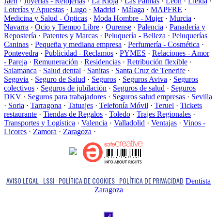
Jaén
·
Joyerías - Relojerías
·
La Rioja
·
Las Palmas
·
León
·
Lleida
·
Loterías y Apuestas
·
Lugo
·
Madrid
·
Málaga
·
MAPFRE
·
Medicina y Salud - Ópticas
·
Moda Hombre - Mujer
·
Murcia
·
Navarra
·
Ocio y Tiempo Libre
·
Ourense
·
Palencia
·
Panadería y
Repostería
·
Patentes y Marcas
·
Peluquería - Belleza
·
Peluquerías
Caninas
·
Pequeña y mediana empresa
·
Perfumería - Cosmética
·
Pontevedra
·
Publicidad - Reclamos
·
PYMES
·
Relaciones - Amor
- Pareja
·
Remuneración
·
Residencias
·
Retribución flexible
·
Salamanca
·
Salud dental
·
Sanitas
·
Santa Cruz de Tenerife
·
Segovia
·
Seguro de Salud
·
Seguros
·
Seguros Aviva
·
Seguros
colectivos
·
Seguros de jubilación
·
Seguros de salud
·
Seguros
DKV
·
Seguros para trabajadores
·
Seguros salud empresas
·
Sevilla
·
Soria
·
Tarragona
·
Tatuajes
·
Telefonía Móvil
·
Teruel
·
Tickets
restaurante
·
Tiendas de Regalos
·
Toledo
·
Trajes Regionales
·
Transportes y Logística
·
Valencia
·
Valladolid
·
Ventajas
·
Vinos -
Licores
·
Zamora
·
Zaragoza
·
AVISO LEGAL · LSSI · POLÍTICA DE COOKIES · POLÍTICA DE PRIVACIDAD
Dentista
Zaragoza