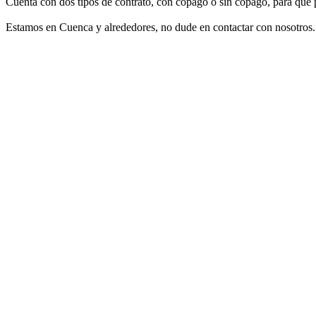
Cuenta con dos tipos de contrato, con copago o sin copago, para que 
Estamos en Cuenca y alrededores, no dude en contactar con nosotros.